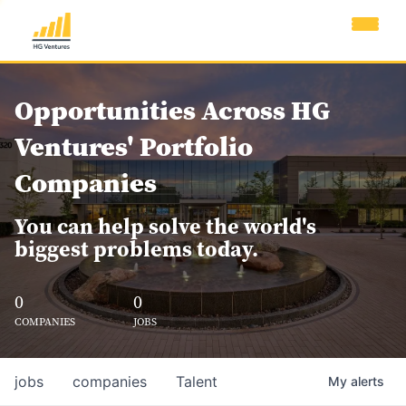
Opportunities Across HG
Ventures' Portfolio
Companies
You can help solve the world's
biggest problems today.
0
0
COMPANIES
JOBS
jobs
companies
Talent
My
alerts