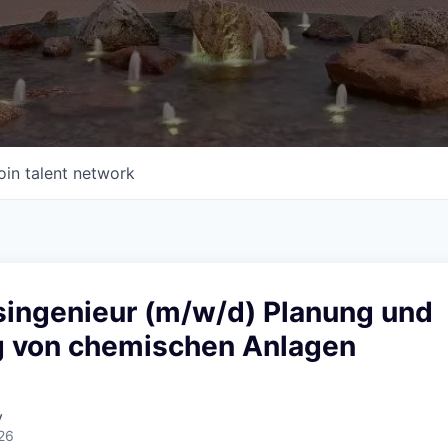
oin talent network
singenieur (m/w/d) Planung und
 von chemischen Anlagen
y
26