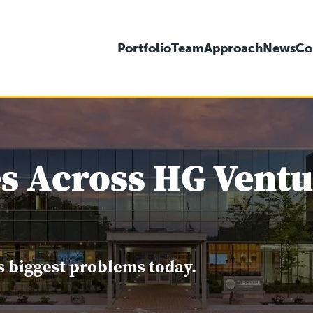
Portfolio
Team
Approach
News
Co
s Across HG Ventur
s biggest problems today.