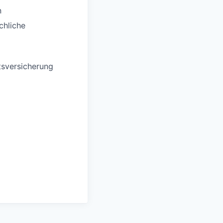
n
chliche
tsversicherung