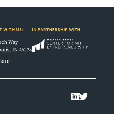
 WITH US:
IN PARTNERSHIP WITH:
tech Way
olis, IN 46278
6010