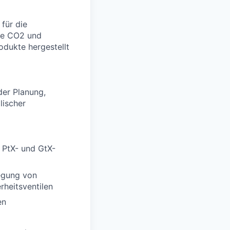
für die
ie CO2 und
odukte hergestellt
der Planung,
lischer
 PtX- und GtX-
egung von
heitsventilen
en