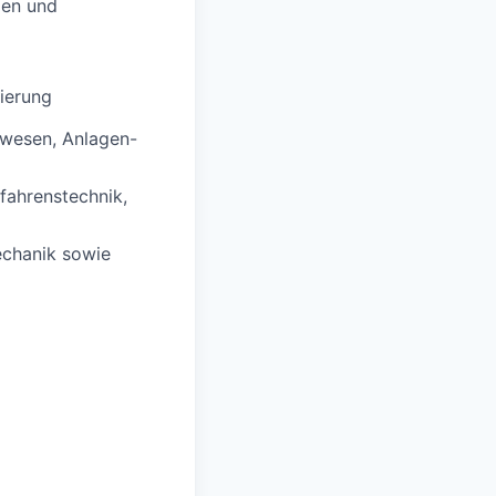
zen und
sierung
rwesen, Anlagen-
fahrenstechnik,
echanik sowie