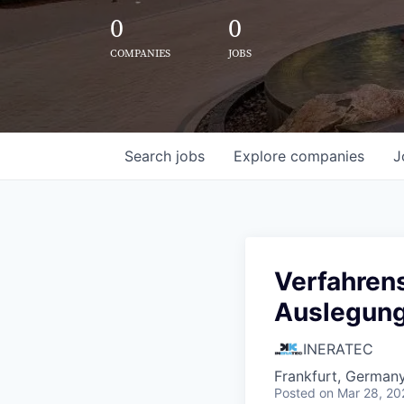
0
0
COMPANIES
JOBS
Search
jobs
Explore
companies
J
Verfahren
Auslegung
INERATEC
Frankfurt, German
Posted
on Mar 28, 20