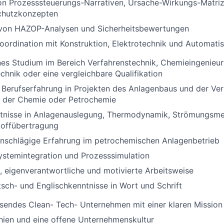
on Prozesssteuerungs-Narrativen, Ursache-Wirkungs-Matri
chutzkonzepten
von HAZOP-Analysen und Sicherheitsbewertungen
koordination mit Konstruktion, Elektrotechnik und Automati
es Studium im Bereich Verfahrenstechnik, Chemieingenieu
hnik oder eine vergleichbare Qualifikation
 Berufserfahrung in Projekten des Anlagenbaus und der Ver
n der Chemie oder Petrochemie
ntnisse in Anlagenauslegung, Thermodynamik, Strömungsm
offübertragung
inschlägige Erfahrung im petrochemischen Anlagenbetrieb
ystemintegration und Prozesssimulation
, eigenverantwortliche und motivierte Arbeitsweise
sch- und Englischkenntnisse in Wort und Schrift
sendes Clean- Tech- Unternehmen mit einer klaren Mission
hien und eine offene Unternehmenskultur