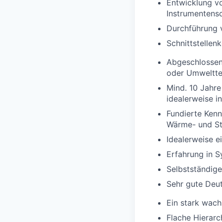
Entwicklung v
Instrumentens
Durchführung 
Schnittstellen
Abgeschlossen
oder Umwelttec
Mind. 10 Jahre
idealerweise i
Fundierte Ken
Wärme- und St
Idealerweise e
Erfahrung in S
Selbstständige
Sehr gute Deut
Ein stark wach
Flache Hierarc