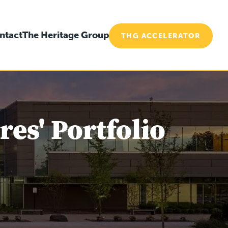
ntact
The Heritage Group
THG ACCELERATOR
es' Portfolio