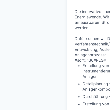
Die innovative che
Energiewende. Wir
erneuerbarem Strom
werden.
Dafür suchen wir D
Verfahrenstechnik/
Entwicklung, Ausl
Anlagenproze
sse.
#sort: 130#PES#
Erstellung von
Instrumentieru
Anlagen
Detailplanung 
Anlagenkompon
Durchführung 
Erstellung von