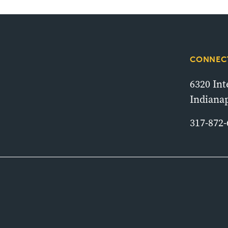
CONNECT
6320 In
Indianap
317-872-