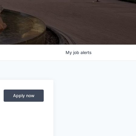
My
job
alerts
Apply now